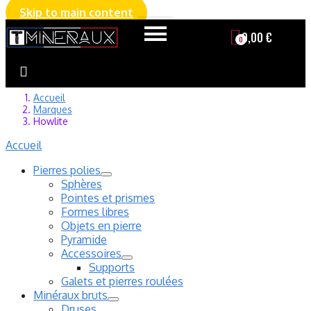
Skip to main content
0,00 €
Accueil
Marques
Howlite
Accueil
Pierres polies
Sphères
Pointes et prismes
Formes libres
Objets en pierre
Pyramide
Accessoires
Supports
Galets et pierres roulées
Minéraux bruts
Druses