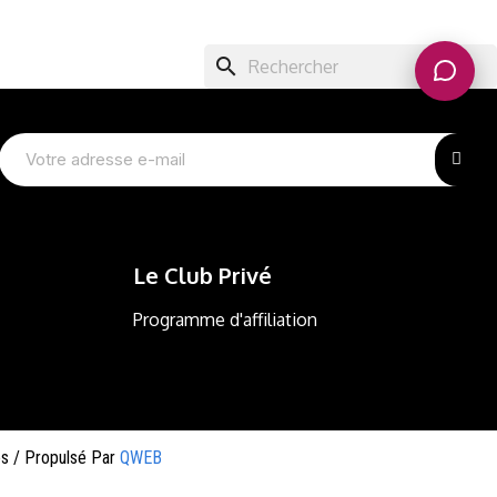
search
Le Club Privé
Programme d'affiliation
és / Propulsé Par
QWEB