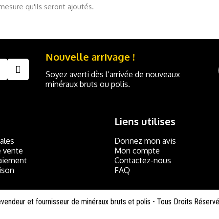
 mesure qu'ils seront ajoutés.
Nouvelle arrivage !
Soyez averti dès l’arrivée de nouveaux
minéraux bruts ou polis.
Liens utilises
ales
Donnez mon avis
e vente
Mon compte
paiement
Contactez-nous
ison
FAQ
vendeur et fournisseur de minéraux bruts et polis - Tous Droits Réserv