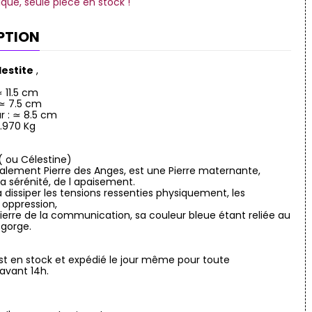
ique, seule pièce en stock !
PTION
lestite
,
≃ 11.5 cm
 ≃ 7.5 cm
r : ≃ 8.5 cm
0.970 Kg
 ( ou Célestine)
ement Pierre des Anges, est une Pierre maternante,
a sérénité, de l apaisement.
 à dissiper les tensions ressenties physiquement, les
 oppression,
erre de la communication, sa couleur bleue étant reliée au
 gorge.
st en stock et expédié le jour même pour toute
vant 14h.