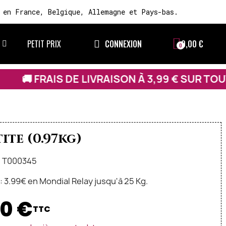
 en France, Belgique, Allemagne et Pays-bas.
PETIT PRIX
CONNEXION
0,00 €
 LIVRAISON À 3,99 € SUR TOUT LE SITE • 🚚 F
ite (0.97kg)
: T000345
n: 3.99€ en Mondial Relay jusqu'à 25 Kg.
0 €
TTC