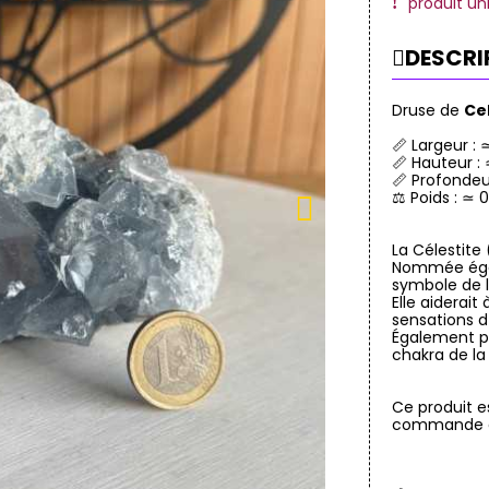
produit un
DESCRI
Druse de
Ce
📏 Largeur : 
📏 Hauteur :
📏 Profondeu
⚖️ Poids : ≃ 
La Célestite
Nommée égal
symbole de l
Elle aiderait
sensations d
Également pi
chakra de la
Ce produit e
commande a