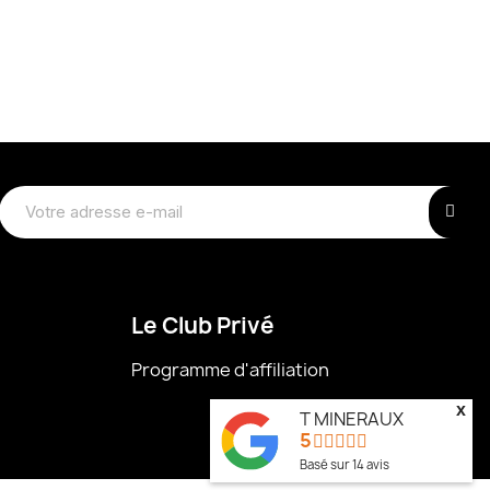
Le Club Privé
Programme d'affiliation
x
T MINERAUX
5
Basé sur
14
avis