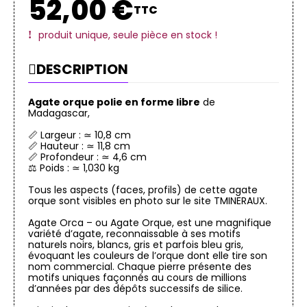
52,00 €
TTC
produit unique, seule pièce en stock !
DESCRIPTION
Agate orque polie en forme libre
de
Madagascar,
📏 Largeur : ≃ 10,8 cm
📏 Hauteur : ≃ 11,8 cm
📏 Profondeur : ≃ 4,6 cm
⚖️ Poids : ≃ 1,030 kg
Tous les aspects (faces, profils) de cette agate
orque sont visibles en photo sur le site TMINERAUX.
Agate Orca – ou Agate Orque, est une magnifique
variété d’agate, reconnaissable à ses motifs
naturels noirs, blancs, gris et parfois bleu gris,
évoquant les couleurs de l’orque dont elle tire son
nom commercial. Chaque pierre présente des
motifs uniques façonnés au cours de millions
d’années par des dépôts successifs de silice.