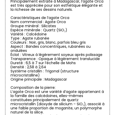
Principalement extraite à Madagascar, l’agate Orca
est très appréciée pour son esthétique élégante et
la richesse de ses dessins naturels.
Caractéristiques de l’agate Orca
Nom commercial : Agate Orca
Groupe minéral : Silicates
Espèce minérale : Quartz (SiO₂)
Variété : Calcédoine
Type : Agate rubanée
Couleurs : Noir, gris, blanc, parfois bleu gris
Aspect : Bandes concentriques, rubanées ou
ondulées
Éclat : Vitreux à légèrement soyeux après polissage
Transparence : Opaque à légèrement translucide
Dureté : 6,5 à 7 sur l’échelle de Mohs
Densité : 2,58 à 2,64
Système cristallin : Trigonal (structure
microcristalline)
Origine principale : Madagascar
Composition de la pierre:
L’agate Orca est une variété d’agate appartenant à
la famille des calcédoines, elles-mêmes
constituées principalement de quartz
microcristallin (dioxyde de silicium – SiO₂), associé à
une faible proportion de moganite, un polymorphe
naturel de la silice.