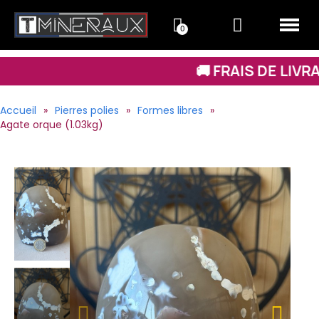
🚚 FRAIS DE LIVRAISON À 3,99 
Accueil
Pierres polies
Formes libres
Agate orque (1.03kg)