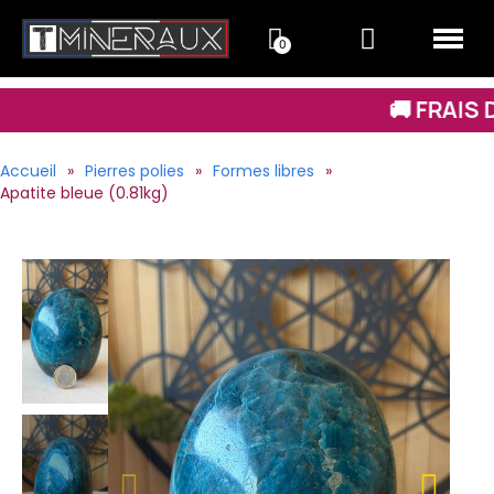
🚚 FRAIS DE LIVRAISO
Accueil
Pierres polies
Formes libres
Apatite bleue (0.81kg)