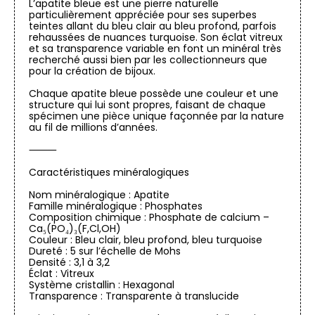
L’apatite bleue est une pierre naturelle
particulièrement appréciée pour ses superbes
teintes allant du bleu clair au bleu profond, parfois
rehaussées de nuances turquoise. Son éclat vitreux
et sa transparence variable en font un minéral très
recherché aussi bien par les collectionneurs que
pour la création de bijoux.
Chaque apatite bleue possède une couleur et une
structure qui lui sont propres, faisant de chaque
spécimen une pièce unique façonnée par la nature
au fil de millions d’années.
⸻
Caractéristiques minéralogiques
Nom minéralogique : Apatite
Famille minéralogique : Phosphates
Composition chimique : Phosphate de calcium –
Ca₅(PO₄)₃(F,Cl,OH)
Couleur : Bleu clair, bleu profond, bleu turquoise
Dureté : 5 sur l’échelle de Mohs
Densité : 3,1 à 3,2
Éclat : Vitreux
Système cristallin : Hexagonal
Transparence : Transparente à translucide