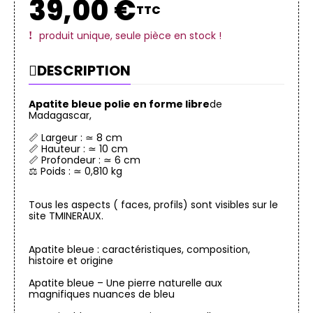
39,00 €
TTC
produit unique, seule pièce en stock !
DESCRIPTION
Apatite bleue polie en forme libre
de
Madagascar,
📏 Largeur : ≃ 8 cm
📏 Hauteur : ≃ 10 cm
📏 Profondeur : ≃ 6 cm
⚖️ Poids : ≃ 0,810 kg
Tous les aspects ( faces, profils) sont visibles sur le
site TMINERAUX.
Apatite bleue : caractéristiques, composition,
histoire et origine
Apatite bleue – Une pierre naturelle aux
magnifiques nuances de bleu