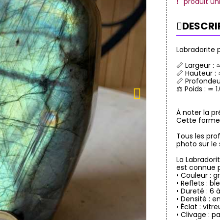
produit un
DESCRI
Labradorite 
📏 Largeur :
📏 Hauteur :
📏 Profondeu
⚖️ Poids : ≃ 
À noter la p
Cette forme 
Tous les prof
photo sur le
La Labradori
est connue p
• Couleur : gr
• Reflets : b
• Dureté : 6 
• Densité : e
• Éclat : vitr
• Clivage : p