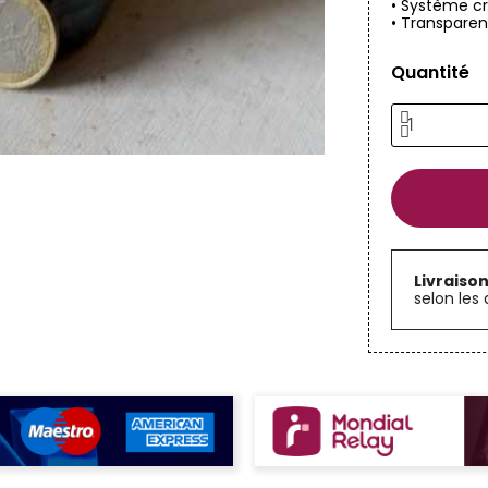
• Système cris
• Transparen
Quantité
Livraiso
selon les 