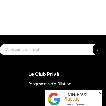
Le Club Privé
Programme d'affiliation
x
T MINERAUX
5
Basé sur
14
avis