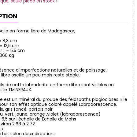
ique, seule pièce en stock !
PTION
polie en forme libre de Madagascar,
 ≃ 8,3 cm
 ≃ 12,5 cm
r : ≃ 5,5 cm
1.060 Kg
résence d’imperfections naturelles et de polissage.
libre oscille un peu mais reste stable.
ils de cette labradorite en forme libre sont visibles en
 site TMINERAUX.
te est un minéral du groupe des feldspaths plagioclases. Elle
our son effet optique coloré appelé Labradorescence.
is, gris foncé, parfois noir
leu, vert, jaune, orange ,violet (labradorescence)
à 6,5 sur l’échelle de Échelle de Mohs
nviron 2,68 à 2,72
eux
arfait selon deux directions