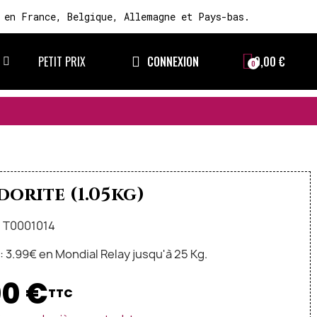
 en France, Belgique, Allemagne et Pays-bas.
PETIT PRIX
CONNEXION
0,00 €
🚚 FRAIS DE LIVR
orite (1.05kg)
: T0001014
n: 3.99€ en Mondial Relay jusqu'à 25 Kg.
00 €
TTC