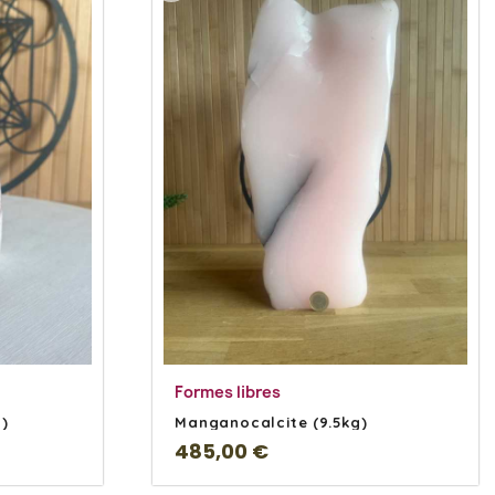
s
En savoir Plus
Formes libres
)
Manganocalcite (9.5kg)
485,00 €