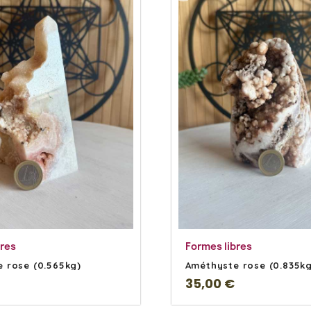
En savoir Plus
En savoir Plu
bres
Formes libres
 rose (0.565kg)
Améthyste rose (0.835kg
35,00 €