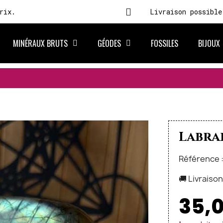
rix.
Livraison possible
MINÉRAUX BRUTS
GÉODES
FOSSILES
BIJOUX
Labrad
Référence 
🚚 Livraiso
35,