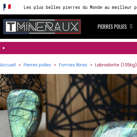
Les plus belles pierres du Monde au meilleur p
PIERRES POLIES
Accueil
Pierres polies
Formes libres
Labradorite (1.05kg)