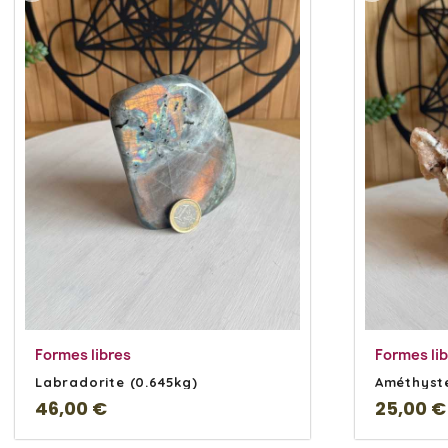
En savoir Plus
Formes libres
Formes li
Labradorite (0.645kg)
Améthyste
46,00 €
25,00 €