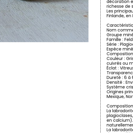
décoration e
richesse de 
Les principa
Finlande, en
Caractéristi
Nom commerc
Groupe minéra
Famille : Fel
Série : Plagi
Espèce minér
Composition 
Couleur : Gris
cuivrés ou m
Éclat : Vitreu
Transparence
Dureté : 6 à 
Densité : Env
Système crist
Origines pri
Mexique, No
Composition 
La labradori
plagioclases,
en calcium).
naturellemen
La labradori