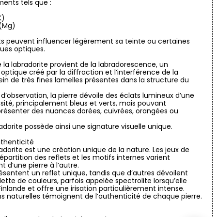
ments tels que :
K)
(Mg)
s peuvent influencer légèrement sa teinte ou certaines
ques optiques.
 la labradorite provient de la labradorescence, un
tique créé par la diffraction et l’interférence de la
ein de très fines lamelles présentes dans la structure du
 d’observation, la pierre dévoile des éclats lumineux d’une
sité, principalement bleus et verts, mais pouvant
résenter des nuances dorées, cuivrées, orangées ou
dorite possède ainsi une signature visuelle unique.
thenticité
dorite est une création unique de la nature. Les jeux de
répartition des reflets et les motifs internes varient
 d’une pierre à l’autre.
ésentent un reflet unique, tandis que d’autres dévoilent
ette de couleurs, parfois appelée spectrolite lorsqu’elle
inlande et offre une irisation particulièrement intense.
ns naturelles témoignent de l’authenticité de chaque pierre.