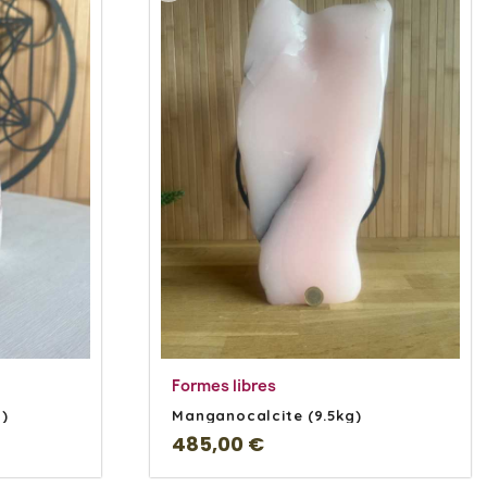
s
En savoir Plus
Formes libres
)
Manganocalcite (9.5kg)
485,00 €