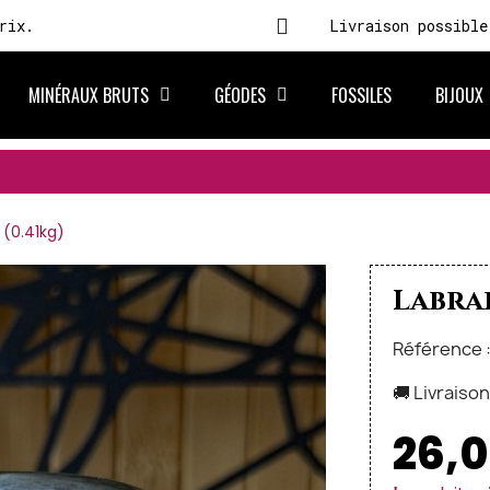
rix.
Livraison possible
MINÉRAUX BRUTS
GÉODES
FOSSILES
BIJOUX
 (0.41kg)
Labrad
Référence 
🚚 Livraiso
26,0