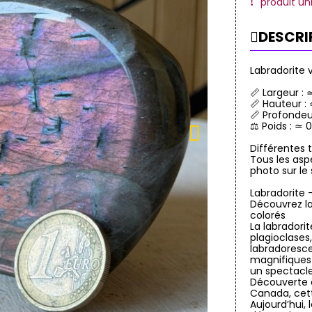
produit un
DESCRI
Labradorite 
📏 Largeur :
📏 Hauteur :
📏 Profondeu
⚖️ Poids : ≃ 
Différentes t
Tous les asp
photo sur le
Labradorite –
Découvrez la
colorés
La labradori
plagioclase
labradoresce
magnifiques r
un spectacle
Découverte e
Canada, cett
Aujourd’hui, 