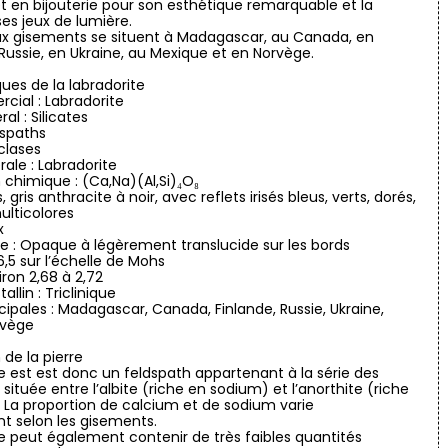
t en bijouterie pour son esthétique remarquable et la
ses jeux de lumière.
ux gisements se situent à Madagascar, au Canada, en
 Russie, en Ukraine, au Mexique et en Norvège.
ques de la labradorite
ial : Labradorite
l : Silicates
dspaths
oclases
ale : Labradorite
chimique : (Ca,Na)(Al,Si)₄O₈
, gris anthracite à noir, avec reflets irisés bleus, verts, dorés,
ulticolores
x
 : Opaque à légèrement translucide sur les bords
6,5 sur l’échelle de Mohs
iron 2,68 à 2,72
allin : Triclinique
ncipales : Madagascar, Canada, Finlande, Russie, Ukraine,
rvège
de la pierre
te est est donc un feldspath appartenant à la série des
 située entre l’albite (riche en sodium) et l’anorthite (riche
 La proportion de calcium et de sodium varie
t selon les gisements.
te peut également contenir de très faibles quantités