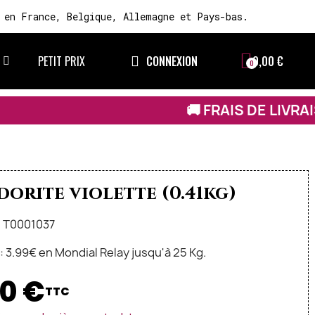
 en France, Belgique, Allemagne et Pays-bas.
PETIT PRIX
CONNEXION
0,00 €
🚚 FRAIS DE LIVRAISON À 3,99 € SUR T
orite violette (0.41kg)
: T0001037
n: 3.99€ en Mondial Relay jusqu'à 25 Kg.
0 €
TTC