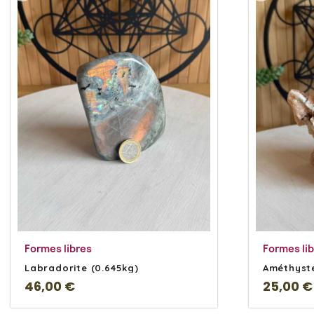
En savoir Plus
Formes libres
Formes li
Labradorite (0.645kg)
Améthyste
46,00 €
25,00 €