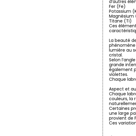
d’autres élé
Fer (Fe)
Potassium (
Magnésium 
Titane (Ti)
Ces élément
caractéristi
La beauté de
phénomène op
lumière au s
cristal.
Selon l’angle
grande inten
également p
violettes.
Chaque labra
Aspect et au
Chaque labra
couleurs, la 
naturellement
Certaines pr
une large pal
provient de F
Ces variatio