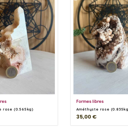
En savoir Plus
En savoir Plu
bres
Formes libres
 rose (0.565kg)
Améthyste rose (0.835kg
35,00 €