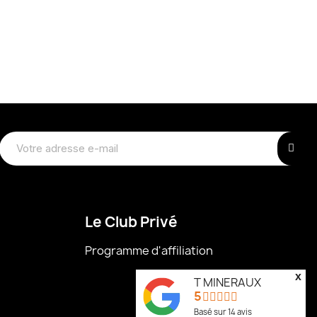
Le Club Privé
Programme d'affiliation
x
T MINERAUX
5
Basé sur
14
avis