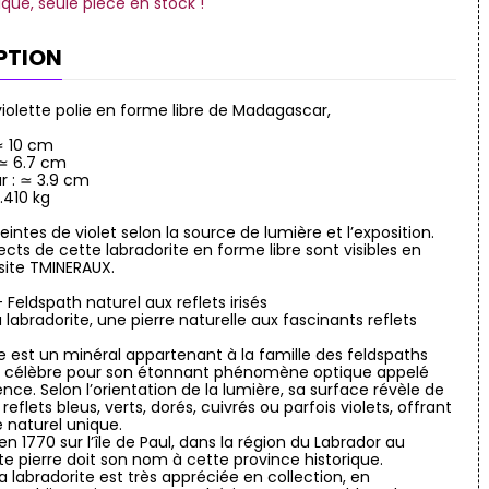
ique, seule pièce en stock !
PTION
violette polie en forme libre de Madagascar,
 ≃ 10 cm
 ≃ 6.7 cm
r : ≃ 3.9 cm
0.410 kg
eintes de violet selon la source de lumière et l’exposition.
ects de cette labradorite en forme libre sont visibles en
 site TMINERAUX.
 Feldspath naturel aux reflets irisés
 labradorite, une pierre naturelle aux fascinants reflets
te est un minéral appartenant à la famille des feldspaths
s, célèbre pour son étonnant phénomène optique appelé
nce. Selon l’orientation de la lumière, sa surface révèle de
eflets bleus, verts, dorés, cuivrés ou parfois violets, offrant
 naturel unique.
n 1770 sur l’île de Paul, dans la région du Labrador au
e pierre doit son nom à cette province historique.
la labradorite est très appréciée en collection, en