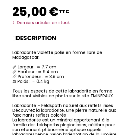
25,00 €
TTC
Derniers articles en stock
DESCRIPTION
Labradorite violette polie en forme libre de
Madagascar,
📏 Largeur : ≃ 7.7 cm
📏 Hauteur : ≃ 9.4 cm
📏 Profondeur : ≃ 3.9 cm
⚖️ Poids : ≃ 0.4 kg
Tous les aspects de cette labradorite en forme
libre sont visibles en photo sur le site TMINERAUX.
Labradorite – Feldspath naturel aux reflets irisés
Découvrez la labradorite, une pierre naturelle aux
fascinants reflets colorés
La labradorite est un minéral appartenant à la
famille des feldspaths plagioclases, célèbre pour
son étonnant phénomène optique appelé
labradorescence. Selon l’orientation de la lumière,