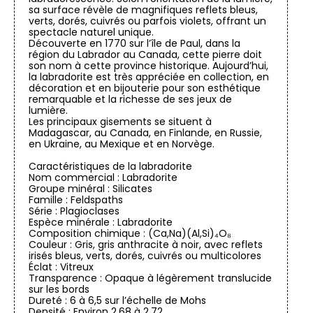
sa surface révèle de magnifiques reflets bleus,
verts, dorés, cuivrés ou parfois violets, offrant un
spectacle naturel unique.
Découverte en 1770 sur l’île de Paul, dans la
région du Labrador au Canada, cette pierre doit
son nom à cette province historique. Aujourd’hui,
la labradorite est très appréciée en collection, en
décoration et en bijouterie pour son esthétique
remarquable et la richesse de ses jeux de
lumière.
Les principaux gisements se situent à
Madagascar, au Canada, en Finlande, en Russie,
en Ukraine, au Mexique et en Norvège.
Caractéristiques de la labradorite
Nom commercial : Labradorite
Groupe minéral : Silicates
Famille : Feldspaths
Série : Plagioclases
Espèce minérale : Labradorite
Composition chimique : (Ca,Na)(Al,Si)₄O₈
Couleur : Gris, gris anthracite à noir, avec reflets
irisés bleus, verts, dorés, cuivrés ou multicolores
Éclat : Vitreux
Transparence : Opaque à légèrement translucide
sur les bords
Dureté : 6 à 6,5 sur l’échelle de Mohs
Densité : Environ 2,68 à 2,72