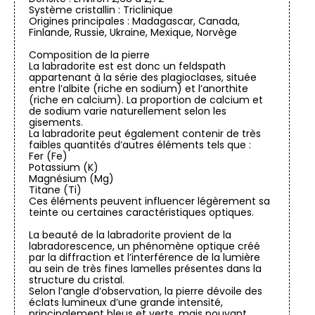
Système cristallin : Triclinique
Origines principales : Madagascar, Canada,
Finlande, Russie, Ukraine, Mexique, Norvège
Composition de la pierre
La labradorite est est donc un feldspath
appartenant à la série des plagioclases, située
entre l’albite (riche en sodium) et l’anorthite
(riche en calcium). La proportion de calcium et
de sodium varie naturellement selon les
gisements.
La labradorite peut également contenir de très
faibles quantités d’autres éléments tels que :
Fer (Fe)
Potassium (K)
Magnésium (Mg)
Titane (Ti)
Ces éléments peuvent influencer légèrement sa
teinte ou certaines caractéristiques optiques.
La beauté de la labradorite provient de la
labradorescence, un phénomène optique créé
par la diffraction et l’interférence de la lumière
au sein de très fines lamelles présentes dans la
structure du cristal.
Selon l’angle d’observation, la pierre dévoile des
éclats lumineux d’une grande intensité,
principalement bleus et verts, mais pouvant