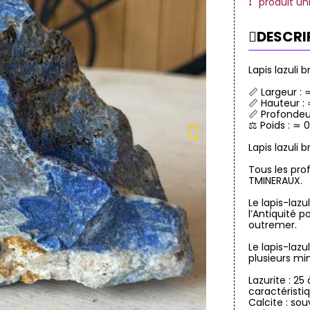
produit un
DESCRI
Lapis lazuli 
📏 Largeur :
📏 Hauteur :
📏 Profondeu
⚖️ Poids : ≃ 
Lapis lazuli
Tous les prof
TMINERAUX.
Le lapis-laz
l’Antiquité p
outremer.
Le lapis-laz
plusieurs mi
Lazurite : 2
caractéristi
Calcite : so