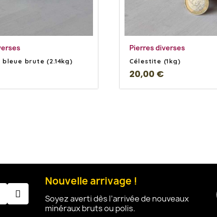
En savoir Plus
En savoir Plu
verses
Pierres diverses
 bleue brute (2.14kg)
Célestite (1kg)
20,00 €
Nouvelle arrivage !
Soyez averti dès l’arrivée de nouveaux
minéraux bruts ou polis.