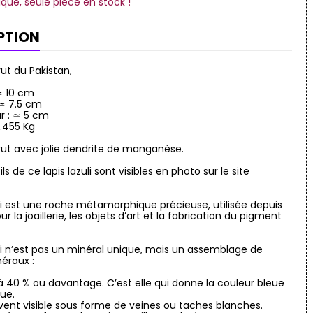
ique, seule pièce en stock !
PTION
brut du Pakistan,
 ≃ 10 cm
 ≃ 7.5 cm
r : ≃ 5 cm
0.455 Kg
 brut avec jolie dendrite de manganèse.
ils de ce lapis lazuli sont visibles en photo sur le site
uli est une roche métamorphique précieuse, utilisée depuis
our la joaillerie, les objets d’art et la fabrication du pigment
uli n’est pas un minéral unique, mais un assemblage de
néraux :
5 à 40 % ou davantage. C’est elle qui donne la couleur bleue
que.
uvent visible sous forme de veines ou taches blanches.