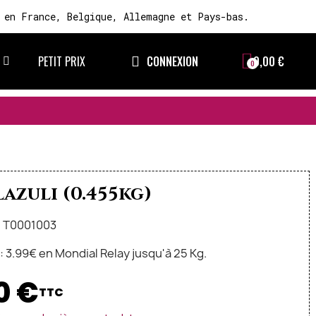
 en France, Belgique, Allemagne et Pays-bas.
PETIT PRIX
CONNEXION
0,00 €
🚚 FRAIS DE L
lazuli (0.455kg)
: T0001003
n: 3.99€ en Mondial Relay jusqu'à 25 Kg.
0 €
TTC