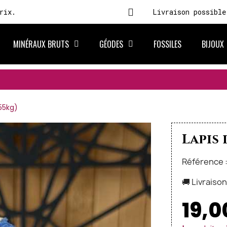
rix.
Livraison possible
MINÉRAUX BRUTS
GÉODES
FOSSILES
BIJOUX
455kg)
Lapis 
Référence 
🚚 Livraiso
19,0