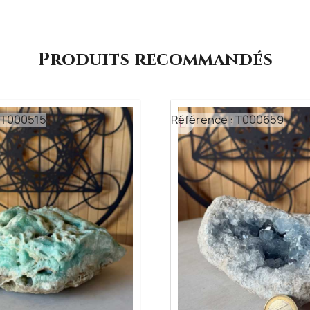
Produits recommandés
 T000515
Référence : T000659