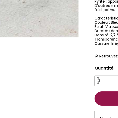
Pyrite : appa
D’autres min
feldspaths,
Caractéristi
Couleur: Ble
Éclat: Vitreu
Dureté: (éch
Densité: 2,7 
Transparen
Cassure: Irr
🔎 Retrouvez
Quantité