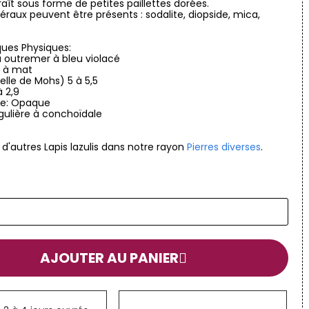
raît sous forme de petites paillettes dorées.
éraux peuvent être présents : sodalite, diopside, mica,
ques Physiques:
u outremer à bleu violacé
x à mat
elle de Mohs) 5 à 5,5
à 2,9
ce: Opaque
égulière à conchoïdale
 d'autres Lapis lazulis dans notre rayon
Pierres diverses
.
AJOUTER AU PANIER