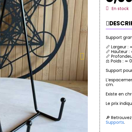
En stock
DESCRI
Support gra
📏 Largeur :
📏 Hauteur :
📏 Profondeu
⚖️ Poids : ≃ 
Support pour
L’espacement
cm.
Existe en ch
Le prix indi
🔎 Retrouvez
Supports
.