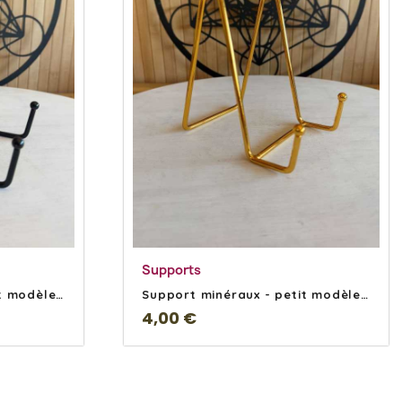
s
En savoir Plus
Supports
Support minéraux - petit modèle noir
Support minéraux - petit modèle doré
4,00 €