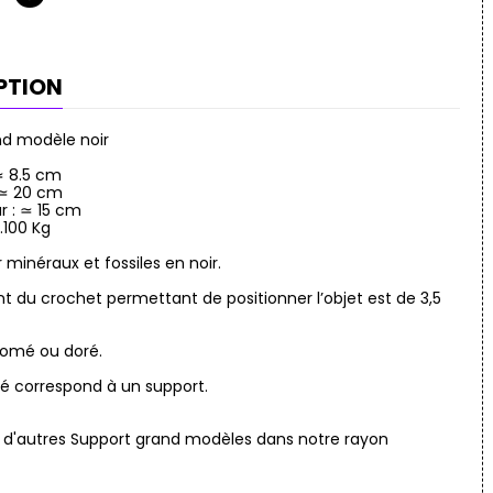
PTION
nd modèle noir
 ≃ 8.5 cm
 ≃ 20 cm
r : ≃ 15 cm
0.100 Kg
 minéraux et fossiles en noir.
 du crochet permettant de positionner l’objet est de 3,5
romé ou doré.
qué correspond à un support.
 d'autres Support grand modèles dans notre rayon