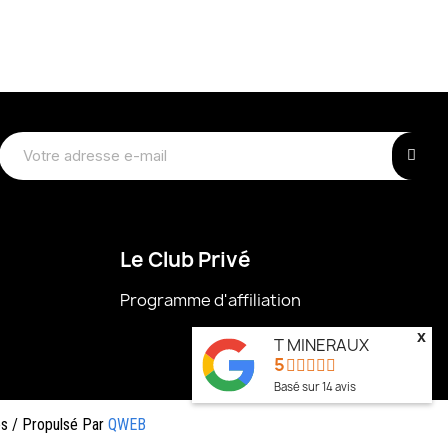
Le Club Privé
Programme d'affiliation
x
T MINERAUX
5
Basé sur
14
avis
és / Propulsé Par
QWEB