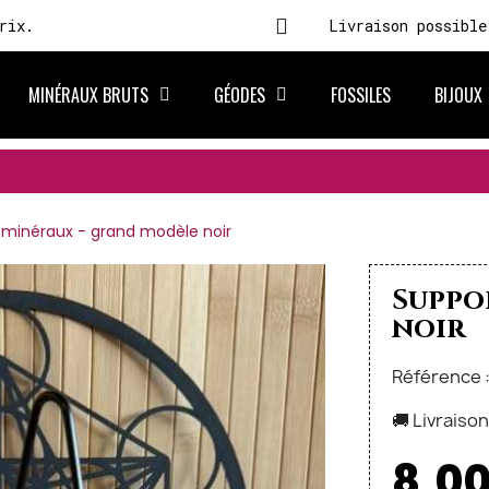
rix.
Livraison possible
MINÉRAUX BRUTS
GÉODES
FOSSILES
BIJOUX
 minéraux - grand modèle noir
Support m
noir
Référence 
🚚 Livraiso
8,00