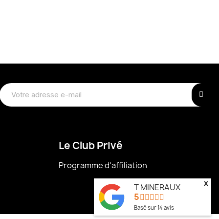
Le Club Privé
Programme d'affiliation
x
T MINERAUX
5
Basé sur
14
avis