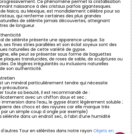
progressivement. Ce phénomène permet la cristallisation
nnant naissance à des cristaux parfois gigantesques.
 de Naica, au Mexique, est mondialement célèbre pour sa
ristaux, qui renferme certaines des plus grandes
aturelles de sélénite jamais découvertes, atteignant
tres de longueur.
thenticité
al de sélénite présente une apparence unique. Sa
, ses fines stries parallèles et son éclat soyeux sont des
ques naturelles de cette variété de gypse.
igine, elle peut se présenter sous forme de baguettes
 de plaques translucides, de roses de sable, de sculptures ou
ies. De légères irrégularités ou inclusions naturelles
de son authenticité.
ntretien
est un minéral particulièrement tendre qui nécessite
 précautions.
er toute sa beauté, il est recommandé de :
licatement avec un chiffon doux et sec ;
e immersion dans l’eau, le gypse étant légèrement soluble ;
 pierre des chocs et des rayures car elle marque très
 par un simple coup d ongle par exemple)
a sélénite dans un endroit sec, à l’abri d’une humidité
 d'autres Tour en sélénites dans notre rayon
Objets en