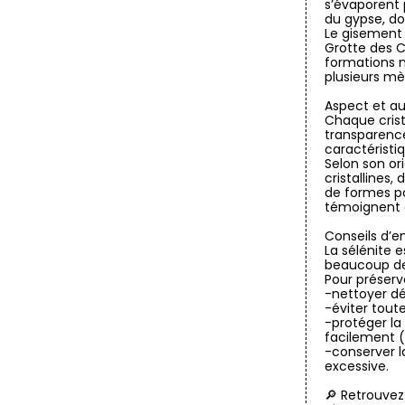
s’évaporent 
du gypse, do
Le gisement
Grotte des C
formations n
plusieurs mè
Aspect et au
Chaque crist
transparence
caractéristi
Selon son or
cristallines,
de formes pol
témoignent 
Conseils d’e
La sélénite 
beaucoup de
Pour préserv
-nettoyer dé
-éviter tout
-protéger la
facilement (
-conserver l
excessive.
🔎 Retrouvez