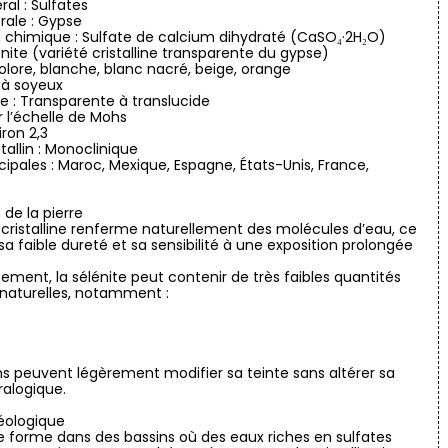
al : Sulfates
rale : Gypse
 chimique : Sulfate de calcium dihydraté (CaSO₄·2H₂O)
énite (variété cristalline transparente du gypse)
colore, blanche, blanc nacré, beige, orange
é à soyeux
 : Transparente à translucide
r l’échelle de Mohs
iron 2,3
tallin : Monoclinique
ncipales : Maroc, Mexique, Espagne, États-Unis, France,
de la pierre
 cristalline renferme naturellement des molécules d’eau, ce
sa faible dureté et sa sensibilité à une exposition prolongée
sement, la sélénite peut contenir de très faibles quantités
naturelles, notamment :
ns peuvent légèrement modifier sa teinte sans altérer sa
alogique.
éologique
se forme dans des bassins où des eaux riches en sulfates