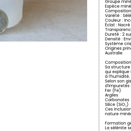
Groupe minér
Espèce miné
Composition
Variété : Sél
Couleur : In
Éclat : Nacr
Transparence
Dureté : 2 su
Densité : Env
Système cris
Origines pri
Australie
Composition 
Sa structure
qui explique 
à l’humidité.
Selon son gi
d’impuretés 
Fer (Fe)
Argiles
Carbonates
Silice (SiO₂)
Ces inclusio
nature minér
Formation g
La sélénite 