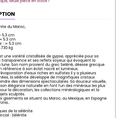
ique, seule pièce en stock !
PTION
nite du Maroc,
 ≃ 5.3 cm
 ≃ 5.3 cm
r : ≃ 5.3 cm
0.730 kg
st une variété cristallisée de gypse, appréciée pour sa
transparence et ses reflets soyeux qui évoquent la
a lune. Son nom provient du grec Selênê, déesse grecque
en référence à son éclat nacré et lumineux.
évaporation d’eaux riches en sulfates il y a plusieurs
nnées, la sélénite développe de magnifiques cristaux
indre des dimensions spectaculaires. Sa douceur visuelle,
 son élégance naturelle en font l’un des minéraux les plus
our la décoration, les collections minéralogiques et la
jets sculptés.
ux gisements se situent au Maroc, au Mexique, en Espagne
Unis..
ques de la sélénite
ial : Sélénite