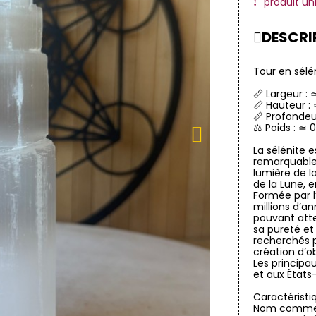
produit un
DESCRI
Tour en sélé
📏 Largeur :
📏 Hauteur :
📏 Profondeu
⚖️ Poids : ≃ 
La sélénite e
remarquable 
lumière de l
de la Lune, 
Formée par l’
millions d’a
pouvant atte
sa pureté et
recherchés p
création d’ob
Les principa
et aux États-
Caractéristi
Nom commerc