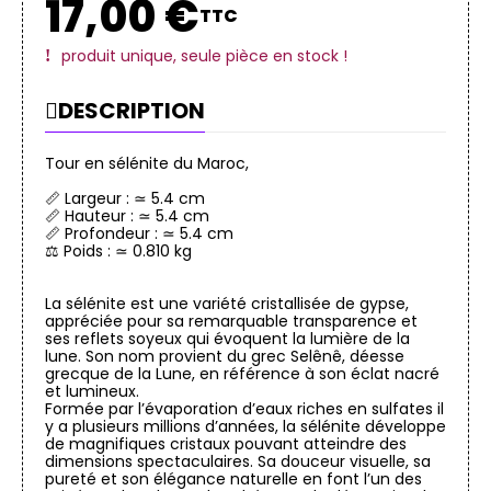
17,00 €
TTC
produit unique, seule pièce en stock !
DESCRIPTION
Tour en sélénite du Maroc,
📏 Largeur : ≃ 5.4 cm
📏 Hauteur : ≃ 5.4 cm
📏 Profondeur : ≃ 5.4 cm
⚖️ Poids : ≃ 0.810 kg
La sélénite est une variété cristallisée de gypse,
appréciée pour sa remarquable transparence et
ses reflets soyeux qui évoquent la lumière de la
lune. Son nom provient du grec Selênê, déesse
grecque de la Lune, en référence à son éclat nacré
et lumineux.
Formée par l’évaporation d’eaux riches en sulfates il
y a plusieurs millions d’années, la sélénite développe
de magnifiques cristaux pouvant atteindre des
dimensions spectaculaires. Sa douceur visuelle, sa
pureté et son élégance naturelle en font l’un des